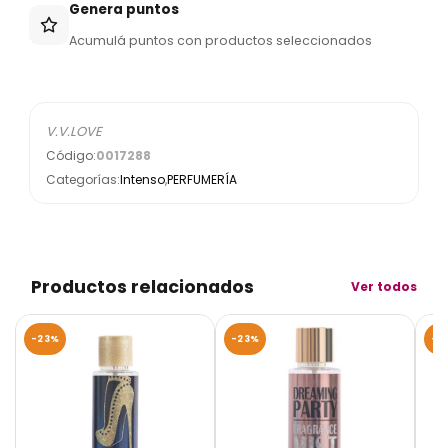
Genera puntos
Acumulá puntos con productos seleccionados
V.V.LOVE
Código:
0017288
Categorías:
Intenso
,
PERFUMERÍA
Productos relacionados
Ver todos
-23%
-23%
-2