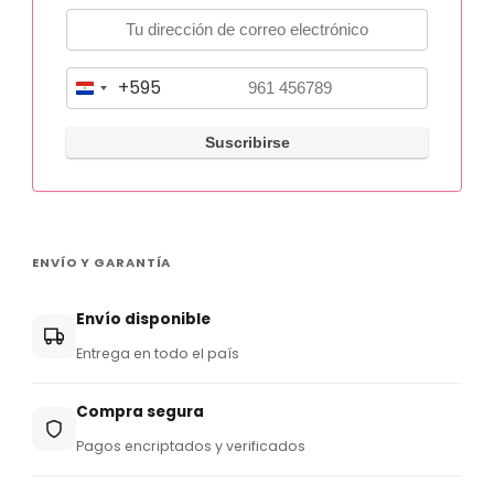
+595
P
a
r
a
g
u
ENVÍO Y GARANTÍA
a
y
Envío disponible
+
Entrega en todo el país
5
9
Compra segura
5
Pagos encriptados y verificados