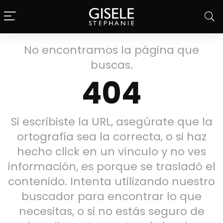
No encontramos la página que
buscas.
404
Si escribiste la URL, asegúrate que la
ortografía sea la correcta, o si haz
hecho click en un vínculo y no ves
información, es porque se trasladó el
contenido. Intenta utilizando nuestro
buscador para encontrar lo que
necesitas, o si no estás seguro de