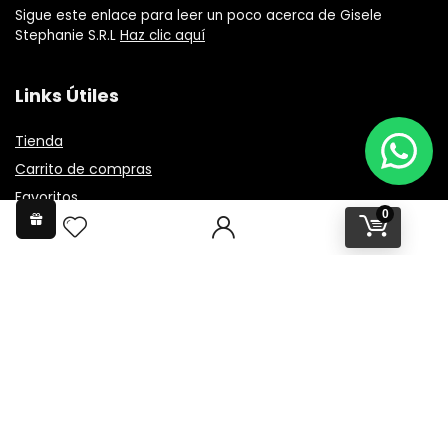
Sigue este enlace para leer un poco acerca de Gisele
Stephanie S.R.L
Haz clic aquí
Links Útiles
Tienda
Carrito de compras
Favoritos
0
Preguntas Frecuentes
Informacion
Nuestros Locales
Terminos y condiciones
Entrega de pedido
Metodos de pago