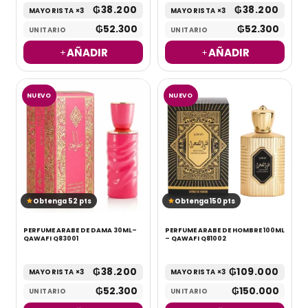
₲
38.200
₲
38.200
MAYORISTA ×3
MAYORISTA ×3
₲
52.300
₲
52.300
UNITARIO
UNITARIO
AÑADIR
AÑADIR
NUEVO
NUEVO
Obtenga 52 pts
Obtenga 150 pts
PERFUME ARABE DE DAMA 30ML–
PERFUME ARABE DE HOMBRE 100ML
QAWAFI Q83001
– QAWAFI Q81002
₲
38.200
₲
109.000
MAYORISTA ×3
MAYORISTA ×3
₲
52.300
₲
150.000
UNITARIO
UNITARIO