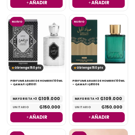
AÑADIR
AÑADIR
NUEVO
NUEVO
Obtenga 150 pts
Obtenga 150 pts
PERFUME ARABE DE HOMBRE 100ML
PERFUME ARABE DE HOMBRE 100ML
– QAWAFI Q81001
– QAWAFI Q81006
₲
109.000
₲
109.000
MAYORISTA ×3
MAYORISTA ×3
₲
150.000
₲
150.000
UNITARIO
UNITARIO
AÑADIR
AÑADIR