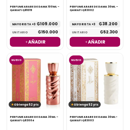
PERFUME ARABE DE DAMA 100ML –
PERFUME ARABE DE DAMA 30ML –
QAWAFI Q81019
QAWAFI Q83002
₲
109.000
₲
38.200
MAYORISTA ×3
MAYORISTA ×3
₲
150.000
₲
52.300
UNITARIO
UNITARIO
AÑADIR
AÑADIR
NUEVO
NUEVO
Obtenga 52 pts
Obtenga 52 pts
PERFUME ARABE DE DAMA 30ML –
PERFUME ARABE DE DAMA 30ML–
QAWAFI Q83004
QAWAFI Q83003