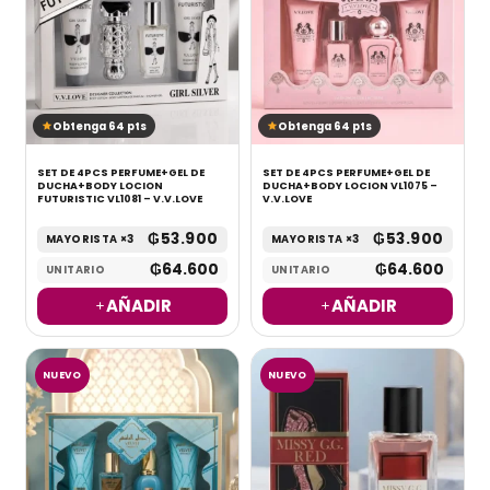
Obtenga 64 pts
Obtenga 64 pts
SET DE 4PCS PERFUME+GEL DE
SET DE 4PCS PERFUME+GEL DE
DUCHA+BODY LOCION
DUCHA+BODY LOCION VL1075 –
FUTURISTIC VL1081 – V.V.LOVE
V.V.LOVE
₲
53.900
₲
53.900
MAYORISTA ×3
MAYORISTA ×3
₲
64.600
₲
64.600
UNITARIO
UNITARIO
AÑADIR
AÑADIR
NUEVO
NUEVO