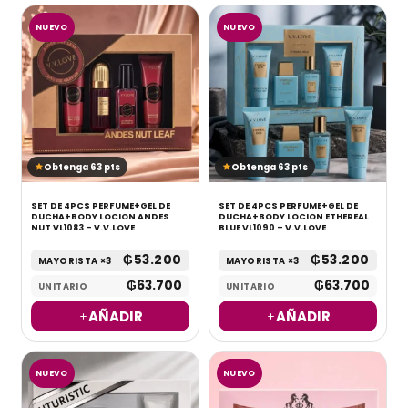
NUEVO
NUEVO
Obtenga 63 pts
Obtenga 63 pts
SET DE 4PCS PERFUME+GEL DE
SET DE 4PCS PERFUME+GEL DE
DUCHA+BODY LOCION ANDES
DUCHA+BODY LOCION ETHEREAL
NUT VL1083 – V.V.LOVE
BLUE VL1090 – V.V.LOVE
₲
53.200
₲
53.200
MAYORISTA ×3
MAYORISTA ×3
₲
63.700
₲
63.700
UNITARIO
UNITARIO
AÑADIR
AÑADIR
NUEVO
NUEVO