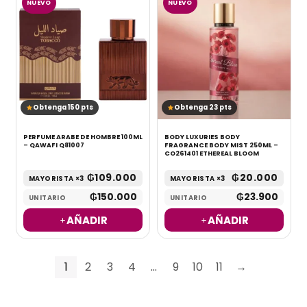
NUEVO
NUEVO
Obtenga 150 pts
Obtenga 23 pts
PERFUME ARABE DE HOMBRE 100ML
BODY LUXURIES BODY
– QAWAFI Q81007
FRAGRANCE BODY MIST 250ML –
CO261401 ETHEREAL BLOOM
₲
109.000
₲
20.000
MAYORISTA ×3
MAYORISTA ×3
₲
150.000
₲
23.900
UNITARIO
UNITARIO
AÑADIR
AÑADIR
1
2
3
4
…
9
10
11
→