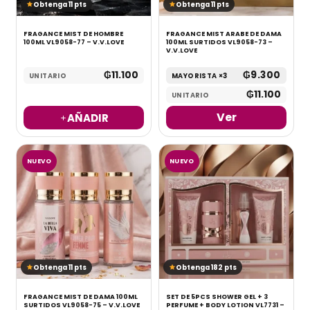
Obtenga 11 pts
Obtenga 11 pts
FRAGANCE MIST DE HOMBRE
FRAGANCE MIST ARABE DE DAMA
100ML VL9058-77 – V.V.LOVE
100ML SURTIDOS VL9058-73 –
V.V.LOVE
₲
11.100
₲
9.300
UNITARIO
MAYORISTA ×3
₲
11.100
UNITARIO
Ver
AÑADIR
NUEVO
NUEVO
Obtenga 11 pts
Obtenga 182 pts
FRAGANCE MIST DE DAMA 100ML
SET DE 5PCS SHOWER GEL + 3
SURTIDOS VL9058-75 – V.V.LOVE
PERFUME + BODY LOTION VL7731 –