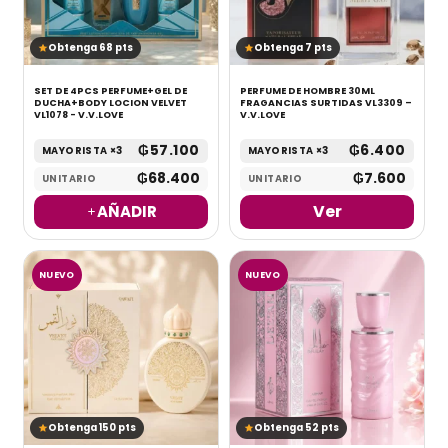
Obtenga 68 pts
Obtenga 7 pts
SET DE 4PCS PERFUME+GEL DE
PERFUME DE HOMBRE 30ML
DUCHA+BODY LOCION VELVET
FRAGANCIAS SURTIDAS VL3309 –
VL1078 - V.V.LOVE
V.V.LOVE
₲
57.100
₲
6.400
MAYORISTA ×3
MAYORISTA ×3
₲
68.400
₲
7.600
UNITARIO
UNITARIO
Ver
AÑADIR
NUEVO
NUEVO
Obtenga 150 pts
Obtenga 52 pts