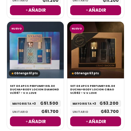
₲
11.200
₲
11.200
UNITARIO
UNITARIO
AÑADIR
AÑADIR
NUEVO
NUEVO
Obtenga 61 pts
Obtenga 63 pts
SET DE 4PCS PERFUME+GEL DE
SET DE 4PCS PERFUME+GEL DE
DUCHA+BODY LOCION DIAMOND
DUCHA+BODY LOCION CIBAO
VL1087 – V.V.LOVE
VL1082 – V.V.LOVE
₲
51.500
₲
53.200
MAYORISTA ×3
MAYORISTA ×3
₲
61.700
₲
63.700
UNITARIO
UNITARIO
AÑADIR
AÑADIR