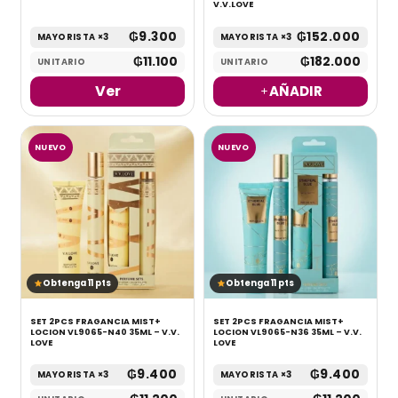
V.V.LOVE
₲
9.300
₲
152.000
MAYORISTA ×3
MAYORISTA ×3
₲
11.100
₲
182.000
UNITARIO
UNITARIO
Ver
AÑADIR
NUEVO
NUEVO
Obtenga 11 pts
Obtenga 11 pts
SET 2PCS FRAGANCIA MIST+
SET 2PCS FRAGANCIA MIST+
LOCION VL9065-N40 35ML – V.V.
LOCION VL9065-N36 35ML – V.V.
LOVE
LOVE
₲
9.400
₲
9.400
MAYORISTA ×3
MAYORISTA ×3