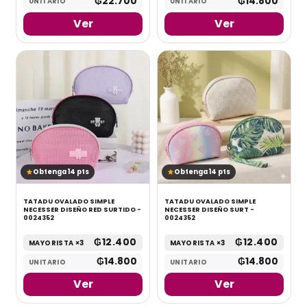
₲
22.700
₲
14.800
UNITARIO
UNITARIO
Ver
Ver
Obtenga 14 pts
Obtenga 14 pts
TATADU OVALADO SIMPLE
TATADU OVALADO SIMPLE
NECESSER DISEÑO RED SURTIDO -
NECESSER DISEÑO SURT -
0024352
0024352
₲
12.400
₲
12.400
MAYORISTA ×3
MAYORISTA ×3
₲
14.800
₲
14.800
UNITARIO
UNITARIO
Ver
Ver