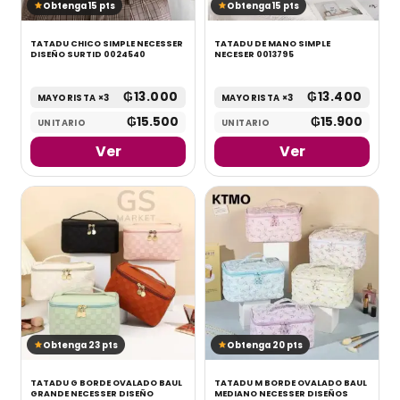
Obtenga 15 pts
Obtenga 15 pts
TATADU CHICO SIMPLE NECESSER
TATADU DE MANO SIMPLE
DISEÑO SURTID 0024540
NECESER 0013795
₲
13.000
₲
13.400
MAYORISTA ×3
MAYORISTA ×3
₲
15.500
₲
15.900
UNITARIO
UNITARIO
Ver
Ver
Obtenga 23 pts
Obtenga 20 pts
TATADU G BORDE OVALADO BAUL
TATADU M BORDE OVALADO BAUL
GRANDE NECESSER DISEÑO
MEDIANO NECESSER DISEÑOS