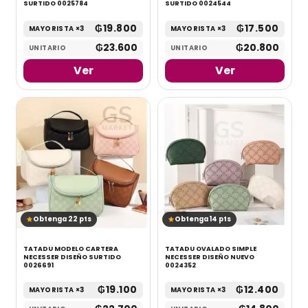
SURTIDO 0025784
SURTIDO 0024544
₲
19.800
₲
17.500
MAYORISTA ×3
MAYORISTA ×3
₲
23.600
₲
20.800
UNITARIO
UNITARIO
Ver
Ver
Obtenga 22 pts
Obtenga 14 pts
TATADU MODELO CARTERA
TATADU OVALADO SIMPLE
NECESSER DISEÑO SURTIDO
NECESSER DISEÑO NUEVO
0026691
0024352
₲
19.100
₲
12.400
MAYORISTA ×3
MAYORISTA ×3