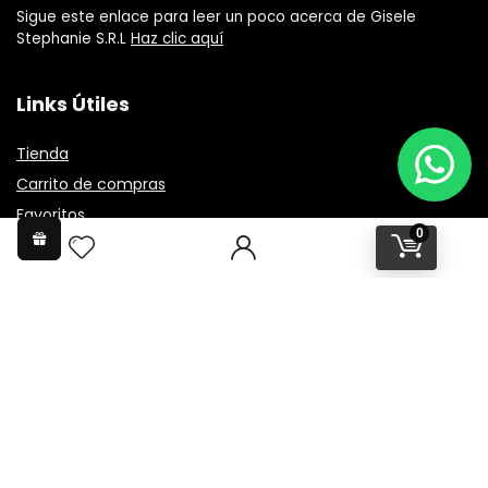
Sigue este enlace para leer un poco acerca de Gisele
Stephanie S.R.L
Haz clic aquí
Links Útiles
Tienda
Carrito de compras
Favoritos
0
Preguntas Frecuentes
Informacion
Nuestros Locales
Terminos y condiciones
Entrega de pedido
Metodos de pago