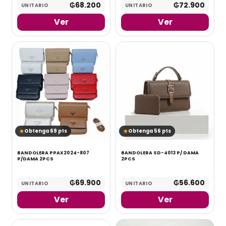
₲
68.200
₲
72.900
UNITARIO
UNITARIO
Ver
Ver
Obtenga 69 pts
Obtenga 56 pts
BANDOLERA PPAX2024-807
BANDOLERA SD-4013 P/ DAMA
P/DAMA 2PCS
2PCS
₲
69.900
₲
56.600
UNITARIO
UNITARIO
Ver
Ver