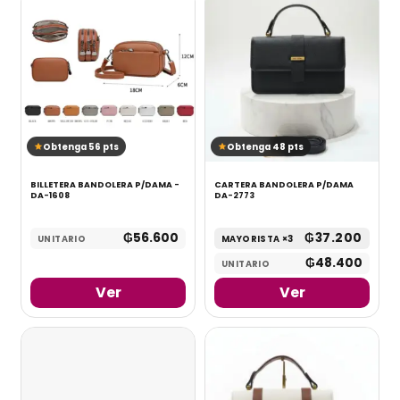
Obtenga 56 pts
Obtenga 48 pts
BILLETERA BANDOLERA P/DAMA -
CARTERA BANDOLERA P/DAMA
DA-1608
DA-2773
₲
56.600
₲
37.200
UNITARIO
MAYORISTA ×3
₲
48.400
UNITARIO
Ver
Ver