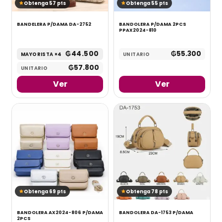
Obtenga 57 pts
Obtenga 55 pts
BANDELERA P/DAMA DA-2752
BANDOLERA P/DAMA 2PCS
PPAX2024-810
₲
44.500
₲
55.300
MAYORISTA ×4
UNITARIO
₲
57.800
UNITARIO
Ver
Ver
Obtenga 69 pts
Obtenga 78 pts
BANDOLERA AX2024-806 P/DAMA
BANDOLERA DA-1753 P/DAMA
2PCS