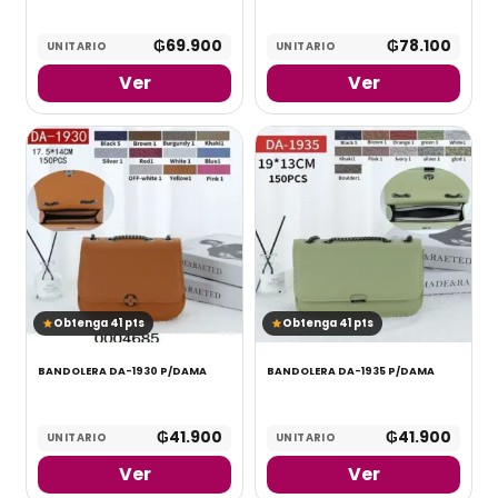
₲
69.900
₲
78.100
UNITARIO
UNITARIO
Ver
Ver
Obtenga 41 pts
Obtenga 41 pts
BANDOLERA DA-1930 P/DAMA
BANDOLERA DA-1935 P/DAMA
₲
41.900
₲
41.900
UNITARIO
UNITARIO
Ver
Ver