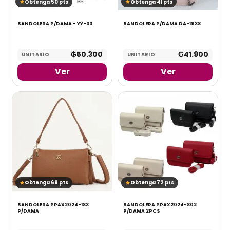
Obtenga 50 pts
Obtenga 41 pts
BANDOLERA P/DAMA - YY-33
BANDOLERA P/DAMA DA-1938
₲
50.300
₲
41.900
UNITARIO
UNITARIO
Ver
Ver
Obtenga 68 pts
Obtenga 72 pts
BANDOLERA PPAX2024-183
BANDOLERA PPAX2024-802
P/DAMA
P/DAMA 2PCS