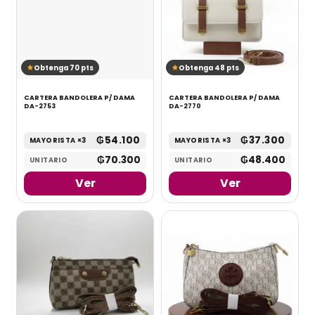
Obtenga 70 pts
Obtenga 48 pts
CARTERA BANDOLERA P/ DAMA
CARTERA BANDOLERA P/ DAMA
DA-2753
DA-2770
₲
54.100
₲
37.300
MAYORISTA ×3
MAYORISTA ×3
₲
70.300
₲
48.400
UNITARIO
UNITARIO
Ver
Ver