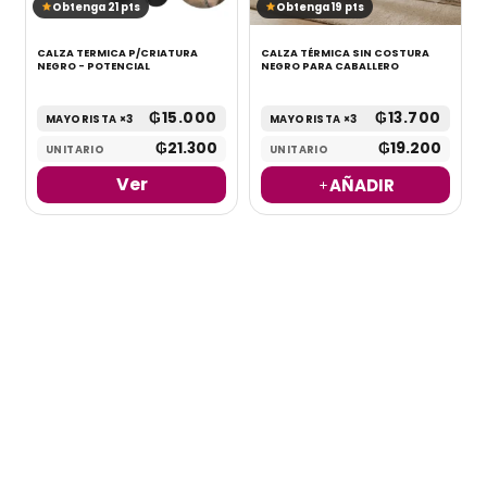
Obtenga 21 pts
Obtenga 19 pts
CALZA TERMICA P/CRIATURA
CALZA TÉRMICA SIN COSTURA
NEGRO - POTENCIAL
NEGRO PARA CABALLERO
₲
15.000
₲
13.700
MAYORISTA ×3
MAYORISTA ×3
₲
21.300
₲
19.200
UNITARIO
UNITARIO
Ver
AÑADIR