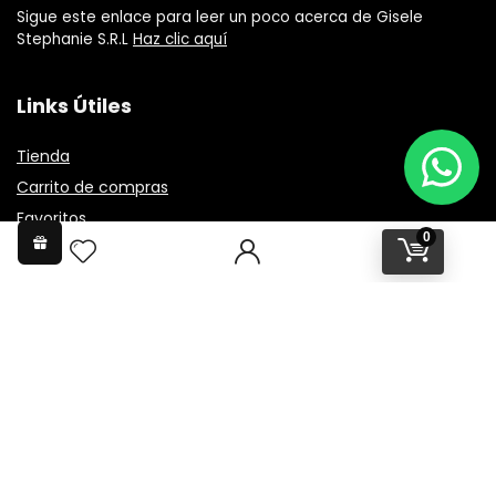
Sigue este enlace para leer un poco acerca de Gisele
Stephanie S.R.L
Haz clic aquí
Links Útiles
Tienda
Carrito de compras
Favoritos
0
Preguntas Frecuentes
Informacion
Nuestros Locales
Terminos y condiciones
Entrega de pedido
Metodos de pago