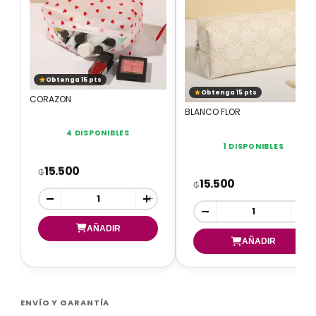
Obtenga 15 pts
Obtenga 15 pts
CORAZON
BLANCO FLOR
4 DISPONIBLES
1 DISPONIBLES
15.500
₲
15.500
₲
-
+
-
+
ENVÍO Y GARANTÍA