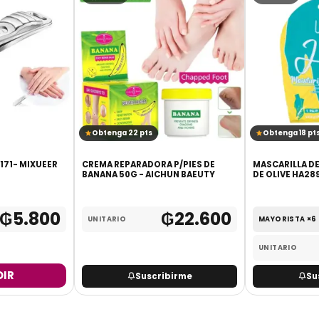
Obtenga 22 pts
Obtenga 18 pt
171- MIXUEER
CREMA REPARADORA P/PIES DE
MASCARILLA DE MANO CON ESENCI
BANANA 50G - AICHUN BAEUTY
₲
5.800
₲
22.600
UNITARIO
MAYORISTA ×6
UNITARIO
IR
Suscribirme
Su