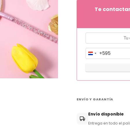
Te contacta
+595
P
a
r
a
g
u
ENVÍO Y GARANTÍA
a
y
Envío disponible
+
Entrega en todo el paí
5