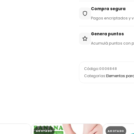
9
Compra segura
5
Pagos encriptados y v
Genera puntos
Acumulá puntos con 
Código:
0006848
Categorías:
Elementos par
AGOTADO
AGOTADO