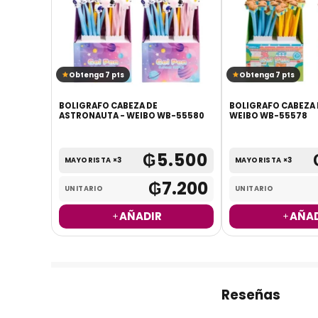
Obtenga 7 pts
Obtenga 7 pts
BOLIGRAFO CABEZA DE
BOLIGRAFO CABEZA 
O WB-
ASTRONAUTA - WEIBO WB-55580
WEIBO WB-55578
.500
₲
5.500
MAYORISTA ×3
MAYORISTA ×3
7.200
₲
7.200
UNITARIO
UNITARIO
AÑADIR
AÑAD
Reseñas