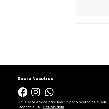
Sobre Nosotros
Sigue este enlace para leer un poco acerca de Gisele
Stephanie S.R.L
Haz clic aquí