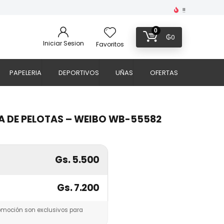
!!
0
₲
0
Iniciar Sesion
Favoritos
PAPELERIA
DEPORTIVOS
UÑAS
OFERTAS
A DE PELOTAS – WEIBO WB-55582
Gs. 5.500
Gs. 7.200
omoción son exclusivos para