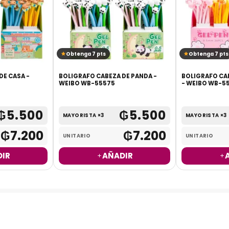
Obtenga 7 pts
Obtenga 7 pts
DE CASA -
BOLIGRAFO CABEZA DE PANDA -
BOLIGRAFO CA
WEIBO WB-55575
- WEIBO WB-5
₲
5.500
₲
5.500
MAYORISTA ×3
MAYORISTA ×3
₲
7.200
₲
7.200
UNITARIO
UNITARIO
IR
AÑADIR