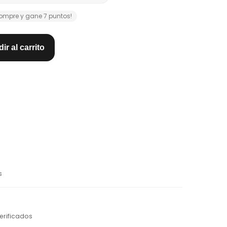
ompre y gane 7 puntos!
ir al carrito
s
erificados