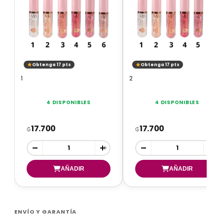
Obtenga 17 pts
Obtenga 17 pts
1
2
4 DISPONIBLES
4 DISPONIBLES
17.700
17.700
₲
₲
-
+
-
+
ENVÍO Y GARANTÍA