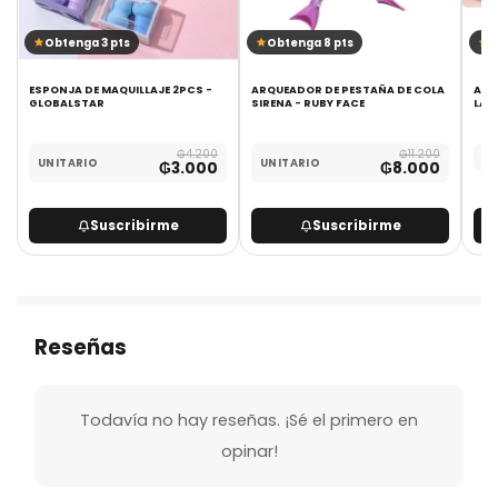
Obtenga 3 pts
Obtenga 8 pts
O
ESPONJA DE MAQUILLAJE 2PCS -
ARQUEADOR DE PESTAÑA DE COLA
ACE
GLOBALSTAR
SIRENA - RUBY FACE
LAB
₲
4.200
₲
11.200
UN
UNITARIO
UNITARIO
₲
3.000
₲
8.000
Suscribirme
Suscribirme
Reseñas
Todavía no hay reseñas. ¡Sé el primero en
opinar!