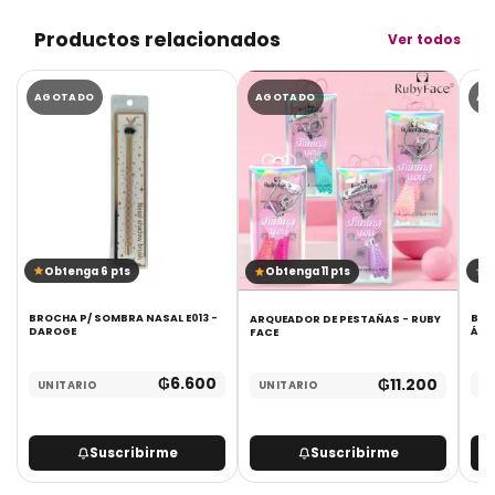
Productos relacionados
Ver todos
AGOTADO
AGOTADO
AG
Obtenga 6 pts
O
Obtenga 11 pts
BROCHA P/ SOMBRA NASAL E013 -
BRO
ARQUEADOR DE PESTAÑAS - RUBY
DAROGE
FACE
₲
6.600
₲
11.200
UNITARIO
UN
UNITARIO
Suscribirme
Suscribirme