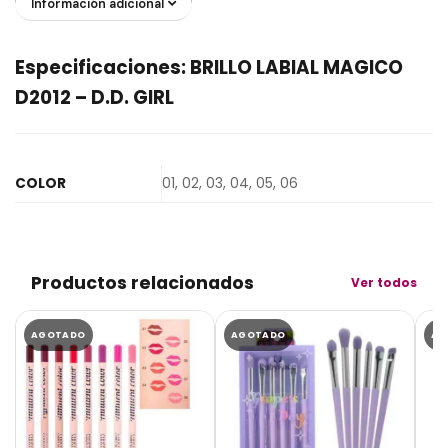
Información adicional
Especificaciones: BRILLO LABIAL MAGICO
D2012 – D.D. GIRL
COLOR
01, 02, 03, 04, 05, 06
Productos relacionados
Ver todos
AGOTADO
AGOTADO
AG