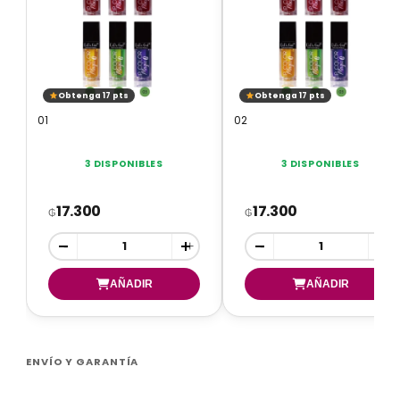
Obtenga 17 pts
Obtenga 17 pts
01
02
3 DISPONIBLES
3 DISPONIBLES
17.300
17.300
₲
₲
-
+
-
+
ENVÍO Y GARANTÍA