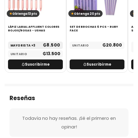
Obtenga 13 pts
Obtenga 20 pts
O
LÁPIZ LABIAL AFFLUENT COLORES
SET DE BROCHAS 6 PCS - RUBY
ARQ
ROJOS/ROSAS - USHAS
FACE
SIR
₲
8.500
₲
20.800
MAYORISTA ×3
UNITARIO
UN
₲
13.500
UNITARIO
Suscribirme
Suscribirme
Reseñas
Todavía no hay reseñas. ¡Sé el primero en
opinar!