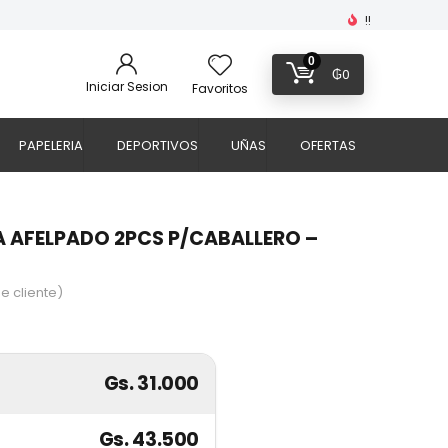
!!
0
₲
0
Iniciar Sesion
Favoritos
PAPELERIA
DEPORTIVOS
UÑAS
OFERTAS
 AFELPADO 2PCS P/CABALLERO –
e cliente)
Gs. 31.000
Gs. 43.500