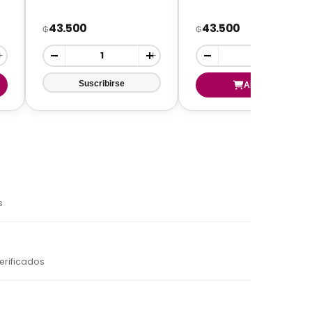
43.500
43.500
₲
₲
+
-
+
-
+
s
erificados