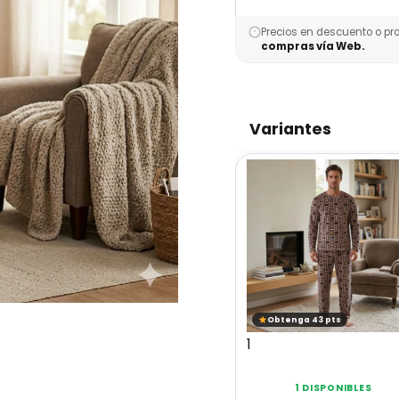
Precios en descuento o pr
compras vía Web.
Variantes
Obtenga 43 pts
1
1 DISPONIBLES