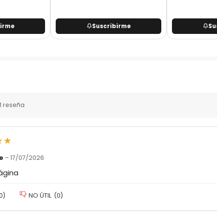
birme
Suscribirme
Su
1 reseña
★
★
le
–
17/07/2026
ágina
0
)
NO ÚTIL
(
0
)