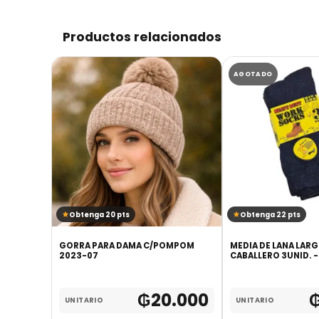
Productos relacionados
AGOTADO
Obtenga 20 pts
Obtenga 22 pts
TURA
GORRA PARA DAMA C/POMPOM
MEDIA DE LANA LAR
2023-07
CABALLERO 3UNID. 
.700
₲
20.000
UNITARIO
UNITARIO