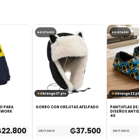
AGOTADO
AGOTADO
Obtenga 37 pts
Obtenga 22 pt
GO PARA
GORRO CON OREJITAS AFELPADO
PANTUFLAS DE
- WORK
DISEÑOS ANTID
40
₲
22.800
₲
37.500
UNITARIO
UNITARIO