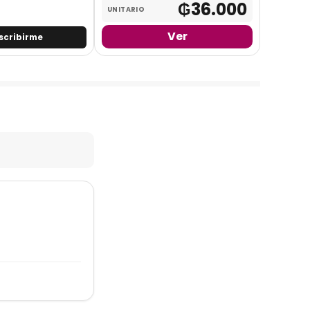
₲
36.000
UNITARIO
Ver
scribirme