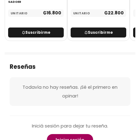
SADOER
₲
16.800
₲
22.800
UNITARIO
UNITARIO
UN
Suscribirme
Suscribirme
Reseñas
Todavía no hay reseñas. ¡Sé el primero en
opinar!
Iniciá sesión para dejar tu reseña.
Iniciar sesión