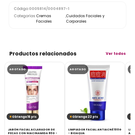
Código:
0005814/0004897-1
Categorías:
Cremas
,
Cuidados Faciales y
Faciales
Corporales
Productos relacionados
Ver todos
AGOTADO
AGOTADO
AG
Obtenga 16 pts
Obtenga 22 pts
O
JABÓN FACIAL ACLARADOR DE
LIMPIADOR FACIAL ANTIACNÉ 100G
LIM
PECAS CON NIACINAMIDA 80G -
- BIOAQUA
ACN