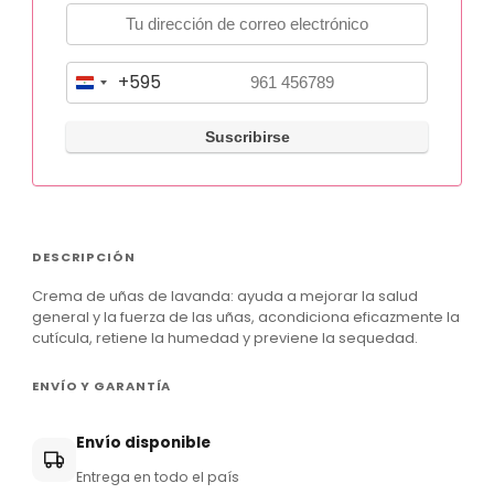
+595
P
a
r
a
g
u
DESCRIPCIÓN
a
Crema de uñas de lavanda:
ayuda a mejorar la salud
y
general y la fuerza de las uñas, acondiciona eficazmente la
+
cutícula, retiene la humedad y previene la sequedad.
5
ENVÍO Y GARANTÍA
9
5
Envío disponible
Entrega en todo el país