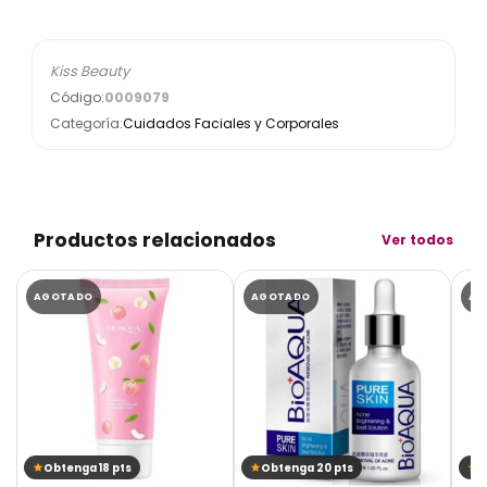
Kiss Beauty
Código:
0009079
Categoría:
Cuidados Faciales y Corporales
Productos relacionados
Ver todos
AGOTADO
AGOTADO
AG
Obtenga 18 pts
Obtenga 20 pts
O