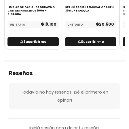
LIMPIADOR FACIAL DE DURAZNO
SERUM FACIAL REMOVAL OF ACEN
LIM
CON AMINOÁCIDOS 100G -
30ML - BIOAQUA
ROS
BIOAQUA
100
₲
18.100
₲
20.600
UNITARIO
UNITARIO
UN
Suscribirme
Suscribirme
Reseñas
Todavía no hay reseñas. ¡Sé el primero en
opinar!
Iniciá sesión para dejar tu reseña.