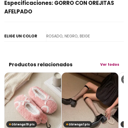
Especificaciones: GORRO CON OREJITAS
AFELPADO
ELIGE UN COLOR
ROSADO, NEGRO, BEIGE
Productos relacionados
Ver todos
AG
Obtenga 19 pts
Obtenga 1 pts
O