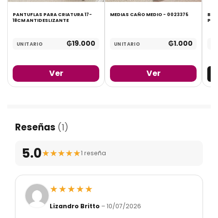
PANTUFLAS PARA CRIATURA 17-
MEDIAS CAÑO MEDIO - 0023375
BAOL
18CM ANTIDESLIZANTE
PAR
₲
19.000
₲
1.000
UNITARIO
UNITARIO
UN
Ver
Ver
Reseñas
(1)
5.0
★
★
★
★
★
1 reseña
★
★
★
★
★
Lizandro Britto
–
10/07/2026