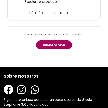
Excelente producto!
ÚTIL
(
0
)
NO ÚTIL
(
0
)
Iniciá sesión para dejar tu reseña.
Iniciar sesión
Sobre Nosotros
Sigue este enlace para leer un poco acerca de Gisele
Stephanie S.R.L
Haz clic aquí