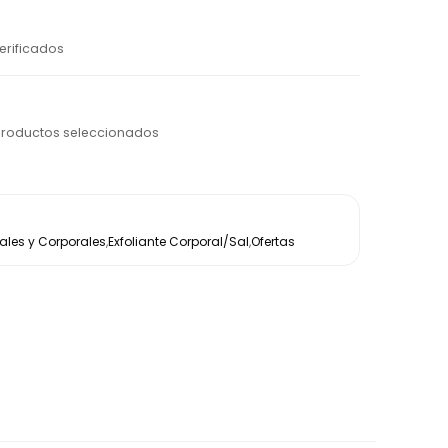
erificados
productos seleccionados
les y Corporales
,
Exfoliante Corporal/Sal
,
Ofertas