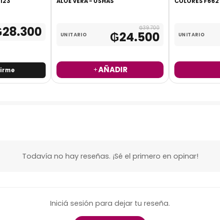
8123
ALOE VERA - USHAS
COLORES F662 
₲
28.300
₲
39.700
₲
24.500
UNITARIO
UNITARIO
AÑADIR
birme
Todavía no hay reseñas. ¡Sé el primero en opinar!
Iniciá sesión para dejar tu reseña.