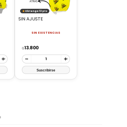
Obtenga 13 pts
SIN AJUSTE
SIN EXISTENCIAS
13.800
₲
+
-
+
s