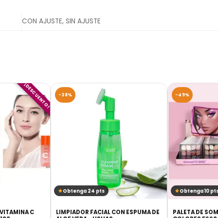
CON AJUSTE, SIN AJUSTE
¡DESCUENTO!
-38%
-49%
Obtenga 24 pts
Obtenga 10 pt
 VITAMINA C
LIMPIADOR FACIAL CON ESPUMA DE
PALETA DE SOM