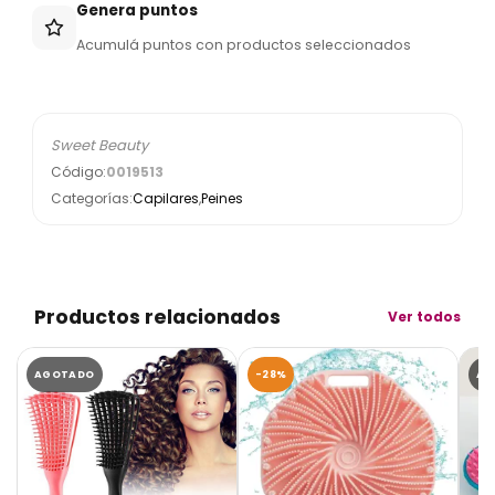
Genera puntos
Acumulá puntos con productos seleccionados
Sweet Beauty
Código:
0019513
Categorías:
Capilares
,
Peines
Productos relacionados
Ver todos
AGOTADO
-28%
AG