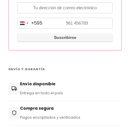
+595
P
a
r
a
g
u
ENVÍO Y GARANTÍA
a
y
Envío disponible
+
Entrega en todo el país
5
9
Compra segura
5
Pagos encriptados y verificados