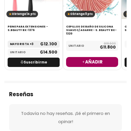
Obtenga 14 pts
Obtenga 11 pts
O
PEINE PARA EXTENSIONES -
CEPILLOS DE BAÑO DE SILICONA
CEP
S.BEAUTY BX-1376
SUAVE C/ AGARRE - S. BEAUTY BX-
SIL
1320
₲
12.100
₲
16.500
MAYORISTA ×3
UN
UNITARIO
₲
11.800
₲
14.500
UNITARIO
AÑADIR
Suscribirme
Reseñas
Todavía no hay reseñas. ¡Sé el primero en
opinar!