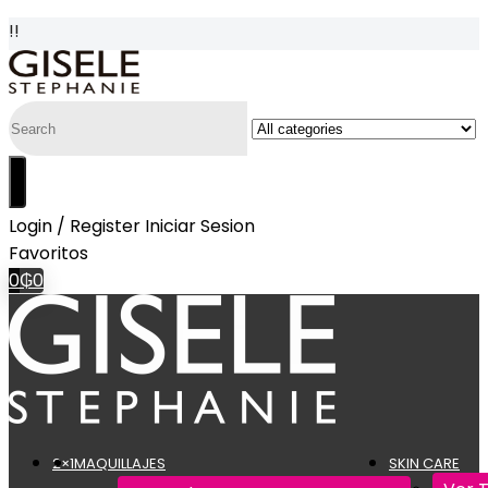
!!
Login / Register
Iniciar Sesion
Favoritos
0
₲
0
2×1
MAQUILLAJES
SKIN CARE