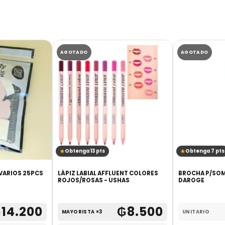
AGOTADO
AGOTADO
Obtenga 13 pts
Obtenga 7 pts
 VARIOS 25PCS
LÁPIZ LABIAL AFFLUENT COLORES
BROCHA P/SOM
ROJOS/ROSAS - USHAS
DAROGE
₲
14.200
₲
8.500
MAYORISTA ×3
UNITARIO