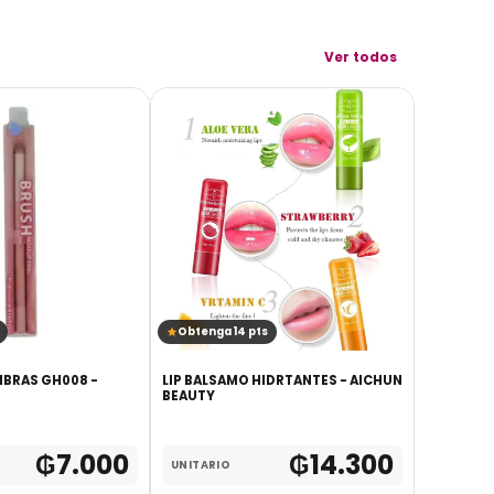
Ver todos
AGOTADO
Obtenga 14 pts
Obtenga 
BRAS GH008 -
LIP BALSAMO HIDRTANTES - AICHUN
BASE BL
BEAUTY
IMPERMEA
TONO 1 50
₲
7.000
₲
14.300
UNITARIO
UNITARI