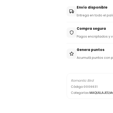
y
Envío disponible
+
Entrega en todo el paí
5
9
Compra segura
5
Pagos encriptados y v
Genera puntos
Acumulá puntos con 
Romantic Bird
Código:
0006631
Categorías:
MAQUILLAJES
,
M