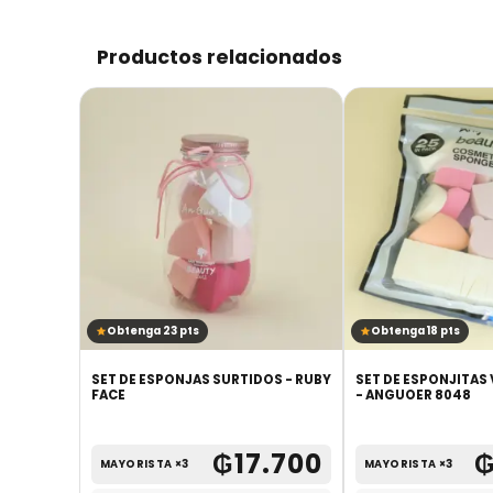
Productos relacionados
Obtenga 23 pts
Obtenga 18 pts
NEGRO
SET DE ESPONJAS SURTIDOS - RUBY
SET DE ESPONJITAS
 AO29TS DAROGE
FACE
- ANGUOER 8048
.700
₲
17.700
MAYORISTA ×3
MAYORISTA ×3