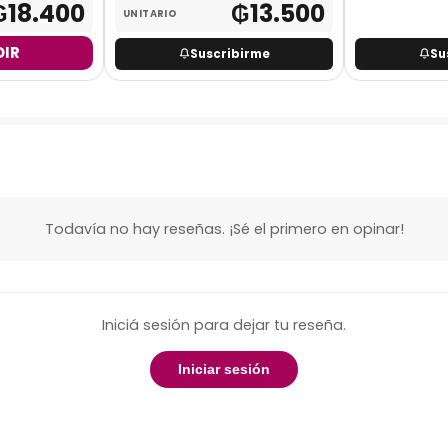
₲
18.400
₲
13.500
UNITARIO
IR
Suscribirme
Su
Todavía no hay reseñas. ¡Sé el primero en opinar!
Iniciá sesión para dejar tu reseña.
Iniciar sesión