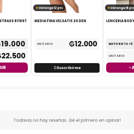
Obtenga 12 pts
Obtenga 18 pt
STRASS 81159T
MEDIA FINA VELSATIS 20 DEN
₲
19.000
₲
12.000
UNITARIO
MAYORISTA ×3
₲
22.500
UNITARIO
IR
Suscribirme
Todavía no hay reseñas. ¡Sé el primero en opinar!