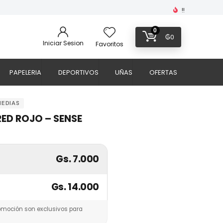
!!
0
₲
0
Iniciar Sesion
Favoritos
PAPELERIA
DEPORTIVOS
UÑAS
OFERTAS
MEDIAS
ED ROJO – SENSE
Gs. 7.000
Gs. 14.000
omoción son exclusivos para