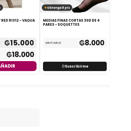
s
Obtenga 8 pts
Obtenga
LENCERIA BODY RED 81312 – VAQUA
MEDIAS FINAS CORTAS 30D DE 4
CONJUNTO
PARES - SOQUETTES
ADAPTABL
₲
15.000
₲
8.000
UNITARIO
MAYORIS
₲
18.000
UNITARI
AÑADIR
Suscribirme