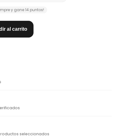
mpre y gane 14 puntos!
ir al carrito
s
erificados
productos seleccionados