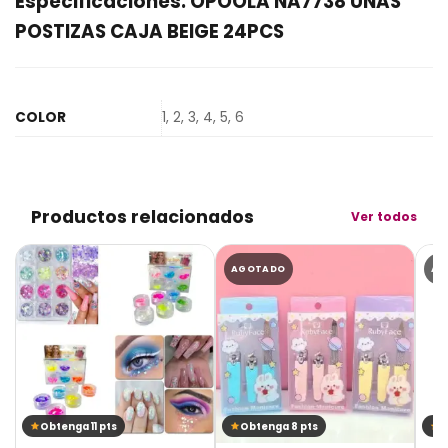
Especificaciones: OPOOLA NA7738 UÑAS
POSTIZAS CAJA BEIGE 24PCS
COLOR
1, 2, 3, 4, 5, 6
Productos relacionados
Ver todos
AGOTADO
AG
Obtenga 11 pts
Obtenga 8 pts
O