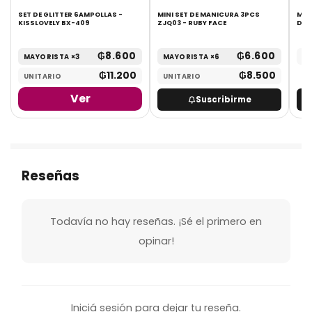
SET DE GLITTER 6AMPOLLAS -
MINI SET DE MANICURA 3PCS
MAS
KISSLOVELY BX-409
ZJQ03 - RUBY FACE
DE 
₲
8.600
₲
6.600
MAYORISTA ×3
MAYORISTA ×6
UN
₲
11.200
₲
8.500
UNITARIO
UNITARIO
Ver
Suscribirme
Reseñas
Todavía no hay reseñas. ¡Sé el primero en
opinar!
Iniciá sesión para dejar tu reseña.