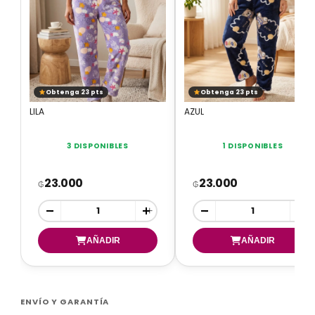
Obtenga 23 pts
Obtenga 23 pts
LILA
AZUL
3 DISPONIBLES
1 DISPONIBLES
23.000
23.000
₲
₲
-
+
-
+
ENVÍO Y GARANTÍA