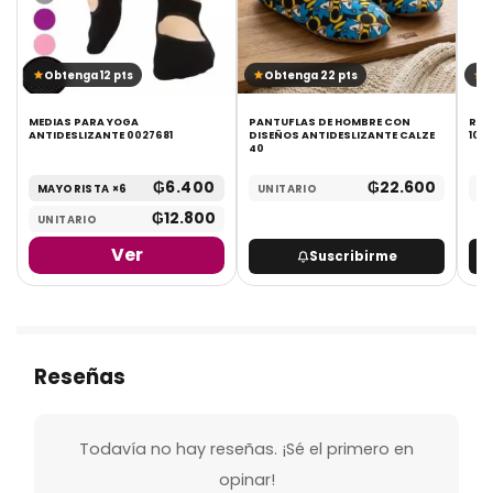
Obtenga 12 pts
Obtenga 22 pts
O
A
MEDIAS PARA YOGA
PANTUFLAS DE HOMBRE CON
RABB
ANTIDESLIZANTE 0027681
DISEÑOS ANTIDESLIZANTE CALZE
100
40
₲
6.400
₲
22.600
MAYORISTA ×6
UNITARIO
UN
₲
12.800
UNITARIO
Ver
Suscribirme
Reseñas
Todavía no hay reseñas. ¡Sé el primero en
opinar!