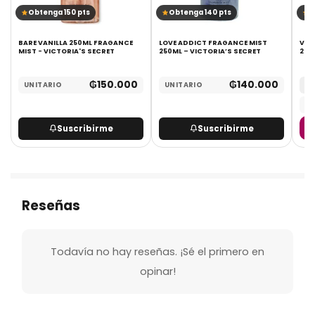
Obtenga 150 pts
Obtenga 140 pts
O
BARE VANILLA 250ML FRAGANCE
LOVE ADDICT FRAGANCE MIST
V.V
MIST - VICTORIA'S SECRET
250ML – VICTORIA’S SECRET
250
₲
150.000
₲
140.000
UNITARIO
UNITARIO
MA
UN
Suscribirme
Suscribirme
Reseñas
Todavía no hay reseñas. ¡Sé el primero en
opinar!