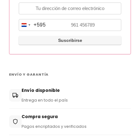
+595
P
a
r
a
g
u
ENVÍO Y GARANTÍA
a
y
Envío disponible
+
Entrega en todo el país
5
9
Compra segura
5
Pagos encriptados y verificados