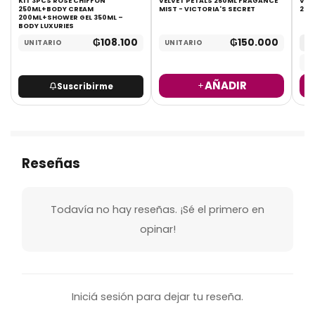
L
KIT 3PCS ROSE CHIFFON
VELVET PETALS 250ML FRAGANCE
V.V
250ML+BODY CREAM
MIST - VICTORIA'S SECRET
250M
200ML+SHOWER GEL 350ML –
BODY LUXURIES
₲
108.100
₲
150.000
UNITARIO
UNITARIO
MA
UN
AÑADIR
Suscribirme
Reseñas
Todavía no hay reseñas. ¡Sé el primero en
opinar!
Iniciá sesión para dejar tu reseña.