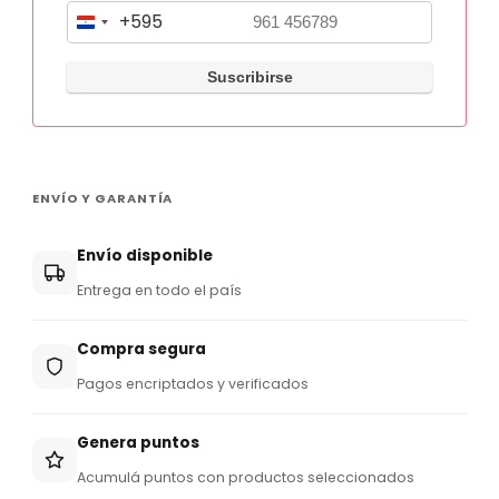
+595
P
a
r
a
g
u
ENVÍO Y GARANTÍA
a
y
Envío disponible
+
Entrega en todo el país
5
9
Compra segura
5
Pagos encriptados y verificados
Genera puntos
Acumulá puntos con productos seleccionados