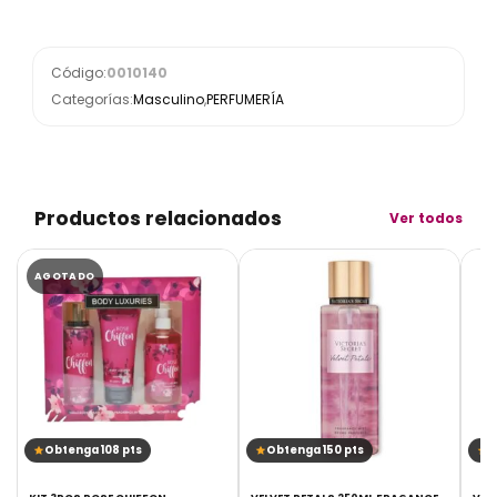
Código:
0010140
Categorías:
Masculino
,
PERFUMERÍA
Productos relacionados
Ver todos
AGOTADO
Obtenga 108 pts
Obtenga 150 pts
O