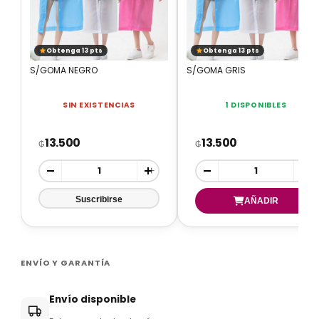
Obtenga 13 pts
Obtenga 13 pts
S/GOMA NEGRO
S/GOMA GRIS
SIN EXISTENCIAS
1 DISPONIBLES
13.500
13.500
₲
₲
-
+
-
+
ENVÍO Y GARANTÍA
Envío disponible