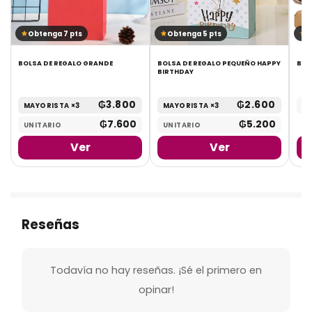
Obtenga 7 pts
Obtenga 5 pts
O
BOLSA DE REGALO GRANDE
BOLSA DE REGALO PEQUEÑO HAPPY
BAN
BIRTHDAY
₲
3.800
₲
2.600
MAYORISTA ×3
MAYORISTA ×3
UN
₲
7.600
₲
5.200
UNITARIO
UNITARIO
Ver
Ver
Reseñas
Todavía no hay reseñas. ¡Sé el primero en
opinar!