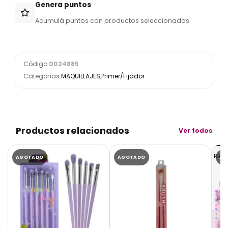
Genera puntos
Acumulá puntos con productos seleccionados
Código:
0024885
Categorías:
MAQUILLAJES
,
Primer/Fijador
Productos relacionados
Ver todos
AGOTADO
AGOTADO
AG