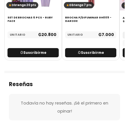
Obtenga 20 pts
Obtenga 7 pts
O
SET DE BROCHAS 6 PCS - RUBY
BROCHA P/DIFUMINAR GH009 -
ARQ
FACE
DAROGE
₲
20.800
₲
7.000
UNITARIO
UNITARIO
MA
UN
Suscribirme
Suscribirme
Reseñas
Todavía no hay reseñas. ¡Sé el primero en
opinar!