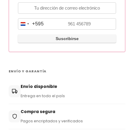
+595
P
a
r
a
g
u
ENVÍO Y GARANTÍA
a
y
Envío disponible
+
Entrega en todo el país
5
9
Compra segura
5
Pagos encriptados y verificados