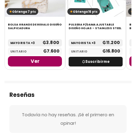
Obtenga 7 pts
Obtenga 16 pts
O
BOLSA GRANDE DE REGALO DISEÑO
PULSERA P/DAMA AJUSTABLE
BOL
SALPICADURA
DISEÑO HOJAS – STAINLESS STEEL
BIR
₲
3.800
₲
11.200
MAYORISTA ×3
MAYORISTA ×3
MA
₲
7.600
₲
16.800
UNITARIO
UNITARIO
UN
Ver
Suscribirme
Reseñas
Todavía no hay reseñas. ¡Sé el primero en
opinar!