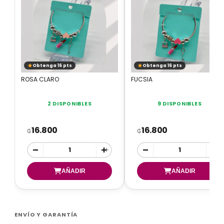
Obtenga 16 pts
Obtenga 16 pts
ROSA CLARO
FUCSIA
2 DISPONIBLES
9 DISPONIBLES
16.800
16.800
₲
₲
-
+
-
+
ENVÍO Y GARANTÍA