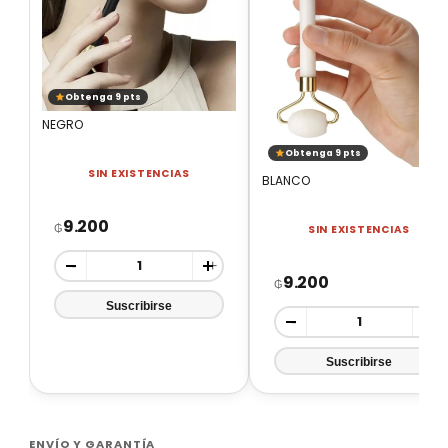
Obtenga 9 pts
NEGRO
Obtenga 9 pts
SIN EXISTENCIAS
BLANCO
9.200
₲
SIN EXISTENCIAS
-
+
9.200
₲
-
+
ENVÍO Y GARANTÍA