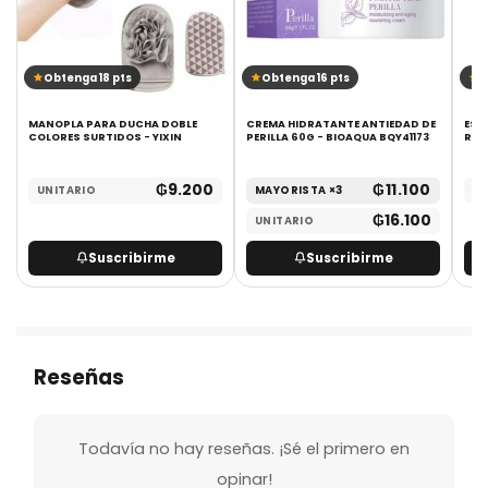
Obtenga 18 pts
Obtenga 16 pts
O
MANOPLA PARA DUCHA DOBLE
CREMA HIDRATANTE ANTIEDAD DE
ESP
COLORES SURTIDOS - YIXIN
PERILLA 60G - BIOAQUA BQY41173
REP
₲
9.200
₲
11.100
UNITARIO
MAYORISTA ×3
UN
₲
16.100
UNITARIO
Suscribirme
Suscribirme
Reseñas
Todavía no hay reseñas. ¡Sé el primero en
opinar!