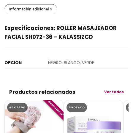
Información adicional
Especificaciones: ROLLER MASAJEADOR
FACIAL SH072-36 – KALASSIZCD
OPCION
NEGRO, BLANCO, VERDE
Productos relacionados
Ver todos
¡DESCUENTO!
AGOTADO
AGOTADO
AG