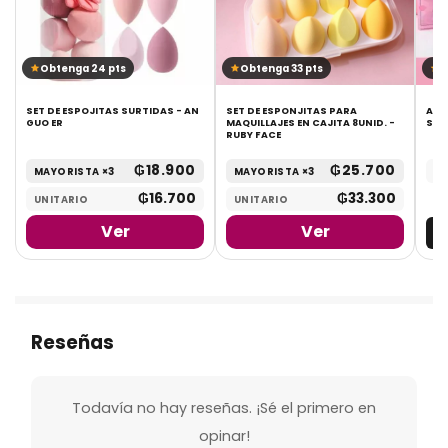
Obtenga 24 pts
Obtenga 33 pts
O
SET DE ESPOJITAS SURTIDAS - AN
SET DE ESPONJITAS PARA
ARQ
GUO ER
MAQUILLAJES EN CAJITA 8UNID. -
SIR
RUBY FACE
₲
18.900
₲
25.700
MAYORISTA ×3
MAYORISTA ×3
UN
₲
16.700
₲
33.300
UNITARIO
UNITARIO
Ver
Ver
Reseñas
Todavía no hay reseñas. ¡Sé el primero en
opinar!