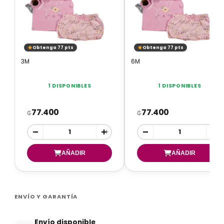
Obtenga 77 pts
Obtenga 77 pts
3M
6M
1 DISPONIBLES
1 DISPONIBLES
77.400
77.400
₲
₲
-
+
-
+
ENVÍO Y GARANTÍA
Envío disponible