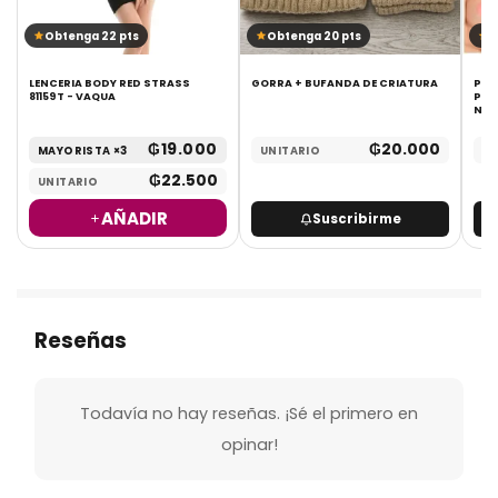
Obtenga 22 pts
Obtenga 20 pts
O
LENCERIA BODY RED STRASS
GORRA + BUFANDA DE CRIATURA
PEZ
81159T - VAQUA
PAR
NIP
₲
19.000
₲
20.000
MAYORISTA ×3
UNITARIO
UN
₲
22.500
UNITARIO
AÑADIR
Suscribirme
Reseñas
Todavía no hay reseñas. ¡Sé el primero en
opinar!