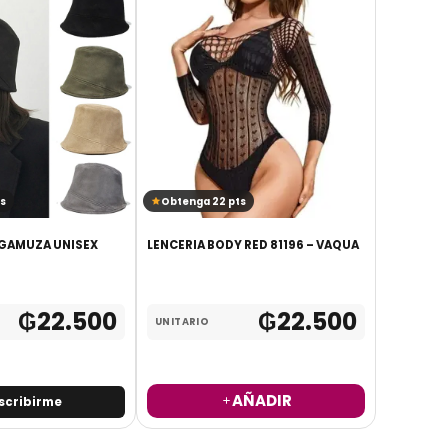
AGOTADO
s
Obtenga 22 pts
Obtenga
GAMUZA UNISEX
LENCERIA BODY RED 81196 – VAQUA
PANTUFLA
DISEÑOS 
40
₲
22.500
₲
22.500
UNITARIO
UNITARI
AÑADIR
scribirme