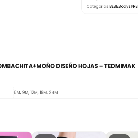
Categorías:
BEBE
,
Bodys
,
PR
+BOMBACHITA+MOÑO DISEÑO HOJAS – TEDMIMAK
6M, 9M, 12M, 18M, 24M