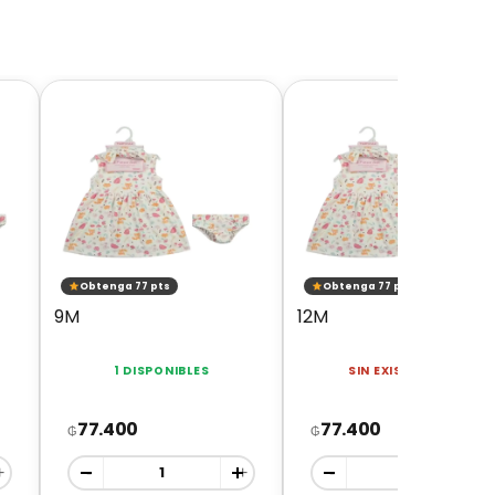
Obtenga 77 pts
Obtenga 77 pts
9M
12M
1 DISPONIBLES
SIN EXISTENCIAS
77.400
77.400
₲
₲
+
-
+
-
+