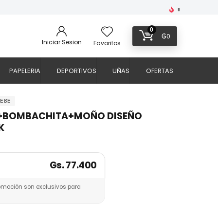
!!
0
₲
0
Iniciar Sesion
Favoritos
PAPELERIA
DEPORTIVOS
UÑAS
OFERTAS
BEBE
O+BOMBACHITA+MOÑO DISEÑO
K
Gs. 77.400
omoción son exclusivos para