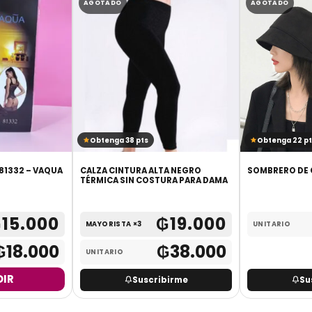
AGOTADO
AGOTADO
Obtenga 38 pts
Obtenga 22 pt
LENCERIA BODY RED 81332 – VAQUA
CALZA CINTURA ALTA NEGRO
SOMBRERO DE 
TÉRMICA SIN COSTURA PARA DAMA
₲
15.000
₲
19.000
MAYORISTA ×3
UNITARIO
₲
18.000
₲
38.000
UNITARIO
IR
Suscribirme
Su