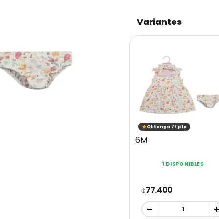
Variantes
Obtenga 77 pts
6M
1 DISPONIBLES
77.400
₲
-