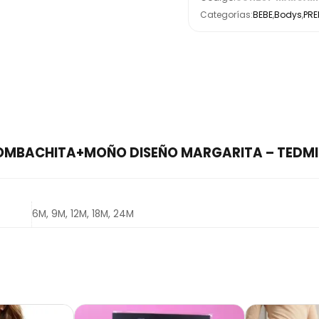
Categorías:
BEBE
,
Bodys
,
PR
O+BOMBACHITA+MOÑO DISEÑO MARGARITA – TEDM
6M, 9M, 12M, 18M, 24M