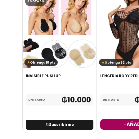
AGOTADO
Obtenga 10 pts
Obtenga 22 pts
INVISIBLE PUSH UP
LENCERIA BODY RED 
1
.400
₲
10.000
UNITARIO
UNITARIO
2.800
AÑAD
Suscribirme