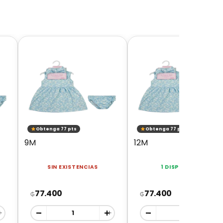
Obtenga 77 pts
Obtenga 77 pts
9M
12M
SIN EXISTENCIAS
1 DISPONIBLES
77.400
77.400
₲
₲
+
-
+
-
+