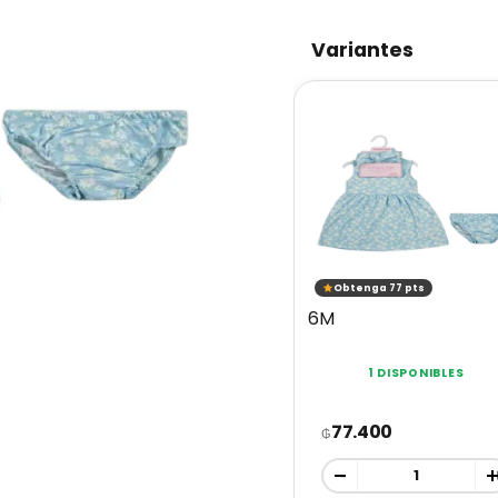
Variantes
Obtenga 77 pts
6M
1 DISPONIBLES
77.400
₲
-