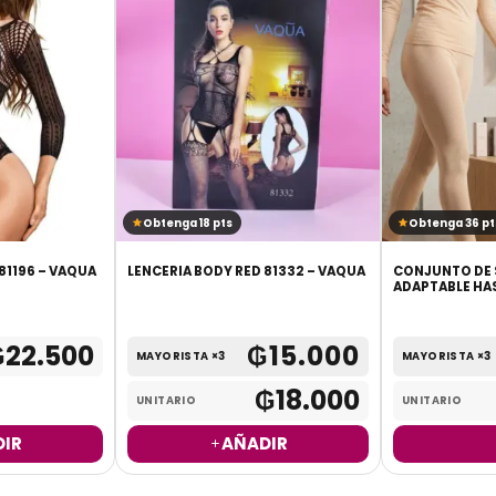
Obtenga 18 pts
Obtenga 36 pt
81196 – VAQUA
LENCERIA BODY RED 81332 – VAQUA
CONJUNTO DE S
ADAPTABLE HAS
₲
22.500
₲
15.000
MAYORISTA ×3
MAYORISTA ×3
₲
18.000
UNITARIO
UNITARIO
IR
AÑADIR