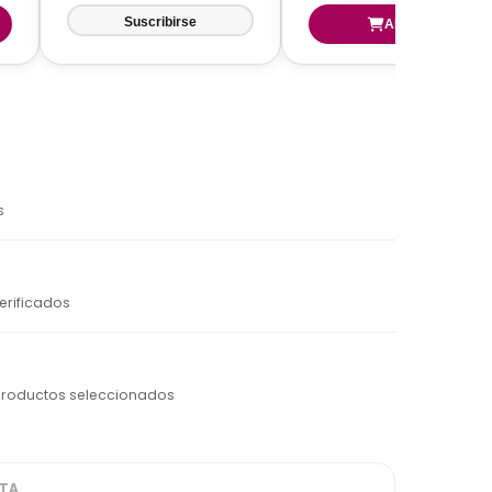
s
erificados
productos seleccionados
ITA