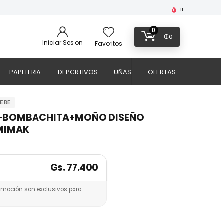
!!
0
₲
0
Iniciar Sesion
Favoritos
PAPELERIA
DEPORTIVOS
UÑAS
OFERTAS
BEBE
O+BOMBACHITA+MOÑO DISEÑO
MIMAK
Gs. 77.400
omoción son exclusivos para