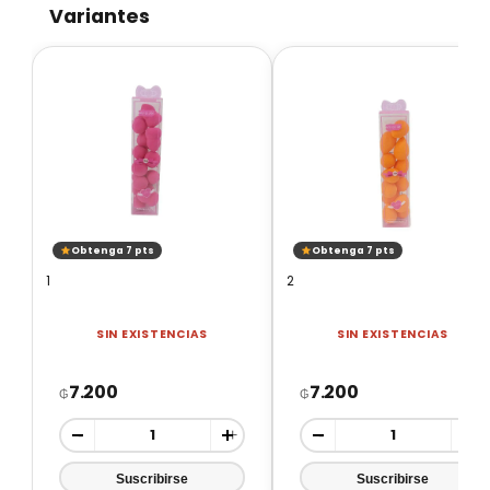
Variantes
Obtenga 7 pts
Obtenga 7 pts
1
2
SIN EXISTENCIAS
SIN EXISTENCIAS
7.200
7.200
₲
₲
-
+
-
+