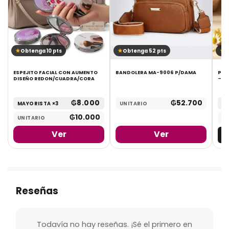
Obtenga 10 pts
Obtenga 52 pts
O
ESPEJITO FACIAL CON AUMENTO
BANDOLERA MA-9006 P/DAMA
PER
DISEÑO REDON/CUADRA/CORA
– V.
₲
8.000
₲
52.700
MAYORISTA ×3
UNITARIO
MA
₲
10.000
UNITARIO
UN
Ver
Ver
Reseñas
Todavía no hay reseñas. ¡Sé el primero en