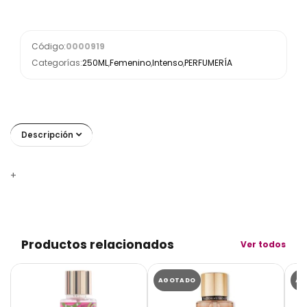
Código:
0000919
Categorías:
250ML
,
Femenino
,
Intenso
,
PERFUMERÍA
Descripción
+
Productos relacionados
Ver todos
AGOTADO
AG