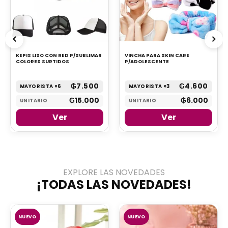
KEPIS LISO CON RED P/SUBLIMAR
VINCHA PARA SKIN CARE
COLORES SURTIDOS
P/ADOLESCENTE
₲
7.500
₲
4.600
MAYORISTA ×6
MAYORISTA ×3
₲
15.000
₲
6.000
UNITARIO
UNITARIO
Ver
Ver
EXPLORE LAS NOVEDADES
¡TODAS LAS NOVEDADES!
NUEVO
NUEVO