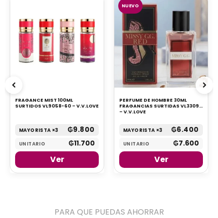
NUEVO
FRAGANCE MIST 100ML
PERFUME DE HOMBRE 30ML
SURTIDOS VL9058-60 – V.V.LOVE
FRAGANCIAS SURTIDAS VL3309
– V.V.LOVE
₲
9.800
₲
6.400
MAYORISTA ×3
MAYORISTA ×3
₲
11.700
₲
7.600
UNITARIO
UNITARIO
Ver
Ver
PARA QUE PUEDAS AHORRAR