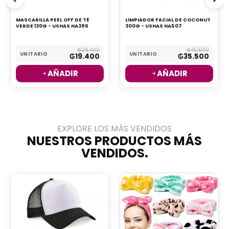
MASCARILLA PEEL OFF DE TÉ
LIMPIADOR FACIAL DE COCONUT
VERDE 130G - USHAS HA396
300G - USHAS HA507
₲
29.400
₲
45.500
UNITARIO
UNITARIO
₲
19.400
₲
35.500
AÑADIR
AÑADIR
EXPLORE LOS MÁS VENDIDOS​
NUESTROS PRODUCTOS MÁS
VENDIDOS.