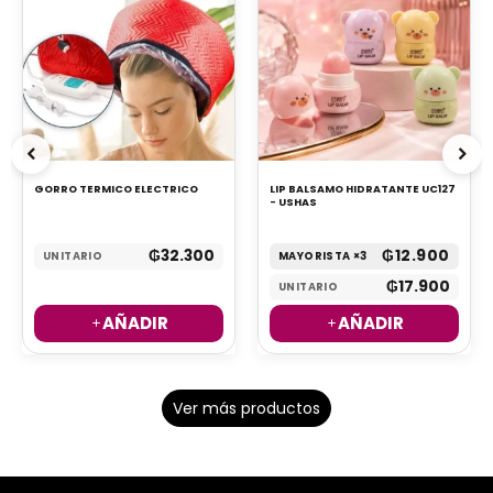
GORRO TERMICO ELECTRICO
LIP BALSAMO HIDRATANTE UC127
- USHAS
₲
32.300
₲
12.900
UNITARIO
MAYORISTA ×3
₲
17.900
UNITARIO
AÑADIR
AÑADIR
Ver más productos