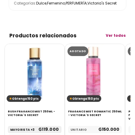
Categorías:
Dulce
,
Femenino
,
PERFUMERÍA
,
Victoria's Secret
Productos relacionados
Ver todos
AGOTADO
AG
Obtenga 150 pts
Obtenga 150 pts
O
RUSH FRAGANCE MIST 250ML -
FRAGANCE MIST ROMANTIC 250ML
PUR
VICTORIA´S SECRET
- VICTORIA´S SECRET
FRA
VIC
₲
119.000
₲
150.000
MAYORISTA ×3
UNITARIO
UN