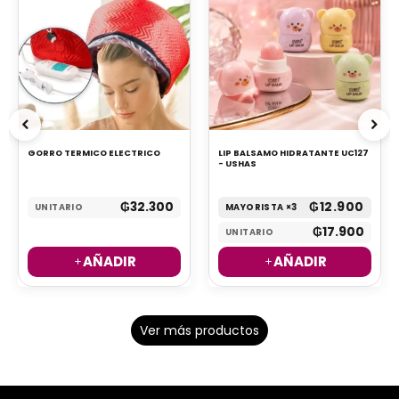
GORRO TERMICO ELECTRICO
LIP BALSAMO HIDRATANTE UC127
- USHAS
₲
32.300
₲
12.900
UNITARIO
MAYORISTA ×3
₲
17.900
UNITARIO
AÑADIR
AÑADIR
Ver más productos