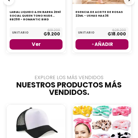
LABIAL LIQUIDO & EN BARRA 2EN1
ESENCIA DE ACEITE DE ROSAS
SOCIAL QUEEN TONO NUDE
22ML - USHAS HA436
RB298 – ROMANTIC BIRD
₲
19.200
₲
28.200
UNITARIO
UNITARIO
₲
9.200
₲
18.000
Ver
AÑADIR
EXPLORE LOS MÁS VENDIDOS​
NUESTROS PRODUCTOS MÁS
VENDIDOS.