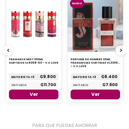
NUEVO
FRAGANCE MIST 100ML
PERFUME DE HOMBRE 30ML
SURTIDOS VL9058-60 – V.V.LOVE
FRAGANCIAS SURTIDAS VL3309
– V.V.LOVE
₲
9.800
₲
6.400
MAYORISTA ×3
MAYORISTA ×3
₲
11.700
₲
7.600
UNITARIO
UNITARIO
Ver
Ver
PARA QUE PUEDAS AHORRAR