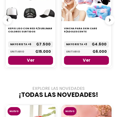
KEPIS LISO CON RED P/SUBLIMAR
VINCHA PARA SKIN CARE
COLORES SURTIDOS
P/ADOLESCENTE
₲
7.500
₲
4.600
MAYORISTA ×6
MAYORISTA ×3
₲
15.000
₲
6.000
UNITARIO
UNITARIO
Ver
Ver
EXPLORE LAS NOVEDADES
¡TODAS LAS NOVEDADES!
NUEVO
NUEVO