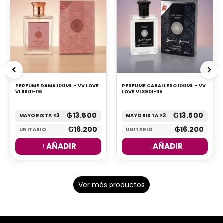
PERFUME DAMA 100ML – VV LOVE
PERFUME CABALLERO 100ML – VV
VL8901-116
LOVE VL8901-115
₲
13.500
₲
13.500
MAYORISTA ×3
MAYORISTA ×3
₲
16.200
₲
16.200
UNITARIO
UNITARIO
AÑADIR
AÑADIR
Ver más productos