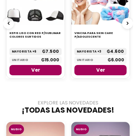
KEPIS LISO CON RED P/SUBLIMAR
VINCHA PARA SKIN CARE
COLORES SURTIDOS
P/ADOLESCENTE
₲
7.500
₲
4.600
MAYORISTA ×6
MAYORISTA ×3
₲
15.000
₲
6.000
UNITARIO
UNITARIO
Ver
Ver
EXPLORE LAS NOVEDADES
¡TODAS LAS NOVEDADES!
NUEVO
NUEVO