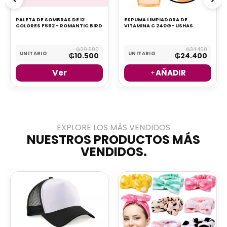
PALETA DE SOMBRAS DE 12
ESPUMA LIMPIADORA DE
COLORES F662 - ROMANTIC BIRD
VITAMINA C 240G- USHAS
₲
20.500
₲
34.400
UNITARIO
UNITARIO
₲
10.500
₲
24.400
Ver
AÑADIR
EXPLORE LOS MÁS VENDIDOS​
NUESTROS PRODUCTOS MÁS
VENDIDOS.