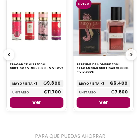
NUEVO
FRAGANCE MIST 100ML
PERFUME DE HOMBRE 30ML
SURTIDOS VL9058-60 – V.V.LOVE
FRAGANCIAS SURTIDAS VL3309
– V.V.LOVE
₲
9.800
₲
6.400
MAYORISTA ×3
MAYORISTA ×3
₲
11.700
₲
7.600
UNITARIO
UNITARIO
Ver
Ver
PARA QUE PUEDAS AHORRAR