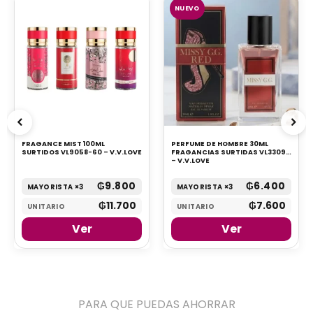
NUEVO
FRAGANCE MIST 100ML
PERFUME DE HOMBRE 30ML
SURTIDOS VL9058-60 – V.V.LOVE
FRAGANCIAS SURTIDAS VL3309
– V.V.LOVE
₲
9.800
₲
6.400
MAYORISTA ×3
MAYORISTA ×3
₲
11.700
₲
7.600
UNITARIO
UNITARIO
Ver
Ver
PARA QUE PUEDAS AHORRAR