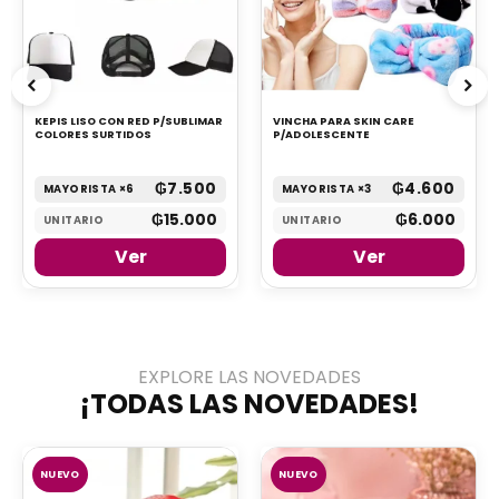
KEPIS LISO CON RED P/SUBLIMAR
VINCHA PARA SKIN CARE
COLORES SURTIDOS
P/ADOLESCENTE
₲
7.500
₲
4.600
MAYORISTA ×6
MAYORISTA ×3
₲
15.000
₲
6.000
UNITARIO
UNITARIO
Ver
Ver
EXPLORE LAS NOVEDADES
¡TODAS LAS NOVEDADES!
NUEVO
NUEVO