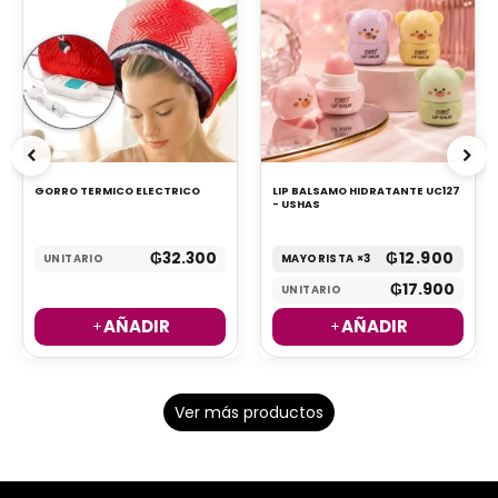
GORRO TERMICO ELECTRICO
LIP BALSAMO HIDRATANTE UC127
- USHAS
₲
32.300
₲
12.900
UNITARIO
MAYORISTA ×3
₲
17.900
UNITARIO
AÑADIR
AÑADIR
Ver más productos