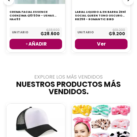
CREMA FACIAL ESSENCE
LABIAL LIQUIDO & EN BARRA 2EN1
COENZIMA Q10 50G - USHAS
SOCIAL QUEEN TONO OSCURO
HA493
RB298 – ROMANTIC BIRD
₲
38.600
₲
19.200
UNITARIO
UNITARIO
₲
28.600
₲
9.200
Ver
AÑADIR
EXPLORE LOS MÁS VENDIDOS​
NUESTROS PRODUCTOS MÁS
VENDIDOS.