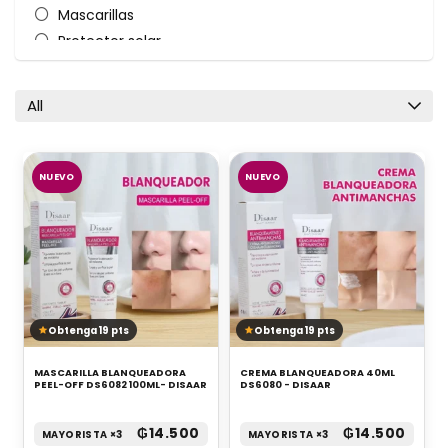
Mascarillas
Protector solar
Sérum
All categories
All
NUEVO
NUEVO
Obtenga 19 pts
Obtenga 19 pts
MASCARILLA BLANQUEADORA
CREMA BLANQUEADORA 40ML
PEEL-OFF DS6082 100ML- DISAAR
DS6080 - DISAAR
₲
14.500
₲
14.500
MAYORISTA ×3
MAYORISTA ×3