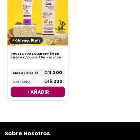
Obtenga 16 pts
PROTECTOR SOLAR SPF 50 BB
CREAM C/COLOR 50G - DISAAR
₲
11.200
MAYORISTA ×3
₲
16.200
UNITARIO
AÑADIR
Sobre Nosotros