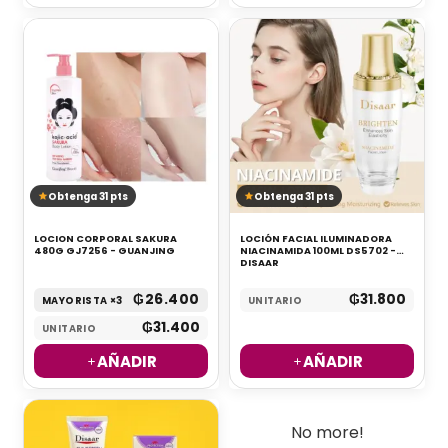
Obtenga 31 pts
Obtenga 31 pts
LOCION CORPORAL SAKURA
LOCIÓN FACIAL ILUMINADORA
480G GJ7256 - GUANJING
NIACINAMIDA 100ML DS5702 -
DISAAR
₲
26.400
₲
31.800
MAYORISTA ×3
UNITARIO
₲
31.400
UNITARIO
AÑADIR
AÑADIR
No more!