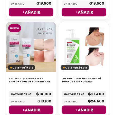
₲
19.500
₲
19.500
UNITARIO
UNITARIO
AÑADIR
AÑADIR
NUEVO
Obtenga 19 pts
Obtenga 24 pts
PROTECTOR SOLAR LIGHT
LOCION CORPORAL ANTIACNÉ
SPF50+ 40ML DS6081 - DISAAR
300G DS5325 - DISAAR
₲
14.100
₲
21.400
MAYORISTA ×3
MAYORISTA ×3
₲
19.100
₲
24.600
UNITARIO
UNITARIO
AÑADIR
AÑADIR