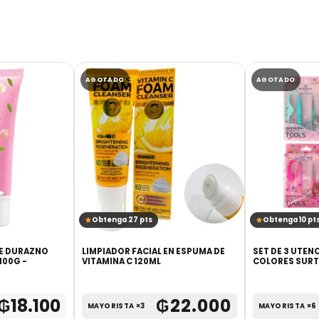
AGOTADO
AGOTADO
Obtenga 27 pts
Obtenga 10 pt
DE DURAZNO
LIMPIADOR FACIAL EN ESPUMA DE
SET DE 3 UTEN
100G -
VITAMINA C 120ML
COLORES SURT
₲
18.100
₲
22.000
MAYORISTA ×3
MAYORISTA ×6