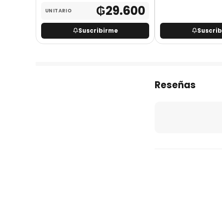
.600
₲
29.600
UNITARIO
Suscribirme
Suscri
Reseñas