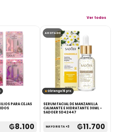
Ver todos
AGOTADO
AGOTADO
s
Obtenga 16 pts
Obtenga
CILIOS PARA CEJAS
SERUM FACIAL DE MANZANILLA
LIMPIADO
IDOS
CALMANTE E HIDRATANTE 30ML -
VITAMINA
SADOER SD42447
₲
8.100
₲
11.700
MAYORISTA ×3
UNITARI