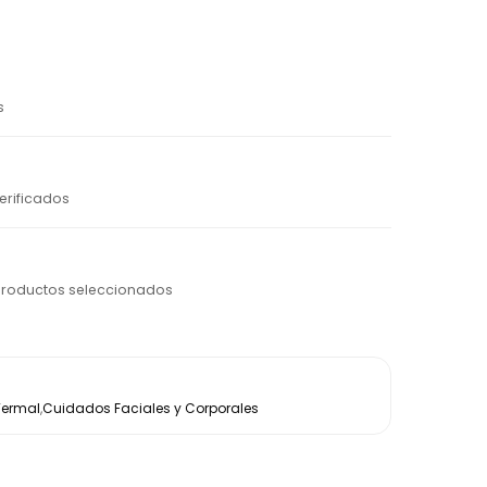
s
erificados
productos seleccionados
Termal
,
Cuidados Faciales y Corporales