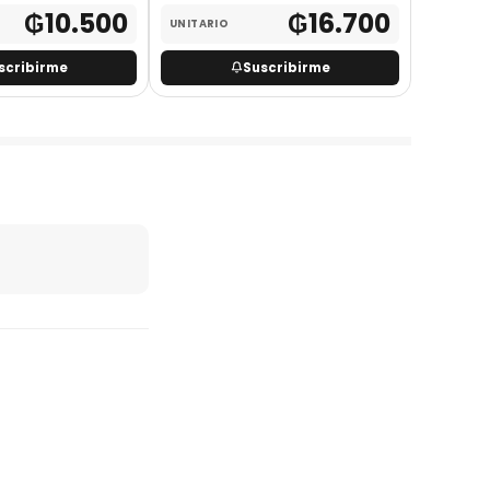
₲
10.500
₲
16.700
UNITARIO
scribirme
Suscribirme