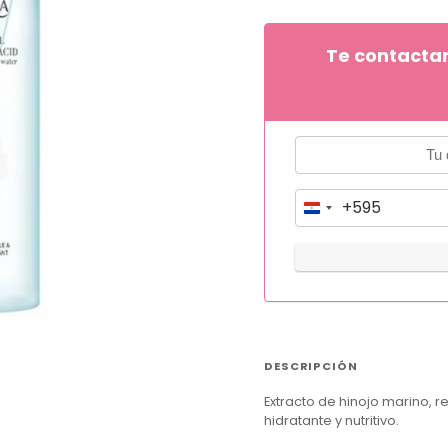
Te contacta
+595
P
a
r
a
g
u
DESCRIPCIÓN
a
Extracto de hinojo marino, r
y
hidratante y nutritivo.
+