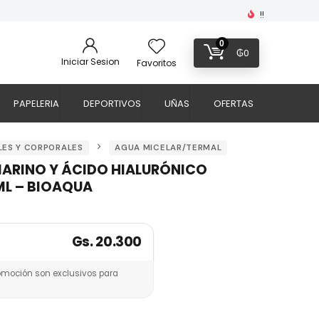
!!
0
₲
0
Iniciar Sesion
Favoritos
PAPELERIA
DEPORTIVOS
UÑAS
OFERTAS
LES Y CORPORALES
AGUA MICELAR/TERMAL
MARINO Y ÁCIDO HIALURÓNICO
ML – BIOAQUA
Gs. 20.300
omoción son exclusivos para