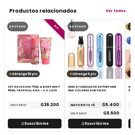
Productos relacionados
Ver todos
KIT
AGOTADO
AGOTADO
AG
Obtenga 36 pts
Obtenga 6 pts
O
E
SET DE LOCION 75ML & BODY MIST
MINI ATOMIZADOR DE PERFUME
MIN
E
85ML TROPICAL KISS – V.V.LOVE
8ML COLORES SURTIDOS
5ML
₲
36.200
₲
5.400
UNITARIO
MAYORISTA ×6
MA
₲
6.500
UNITARIO
UN
Suscribirme
Suscribirme