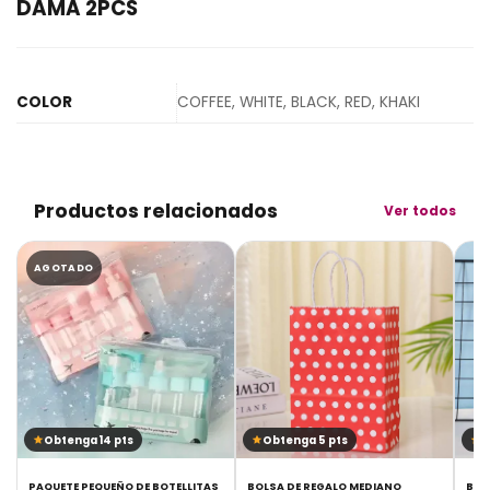
DAMA 2PCS
COLOR
COFFEE, WHITE, BLACK, RED, KHAKI
Productos relacionados
Ver todos
AGOTADO
Obtenga 14 pts
Obtenga 5 pts
O
PAQUETE PEQUEÑO DE BOTELLITAS
BOLSA DE REGALO MEDIANO
BOL