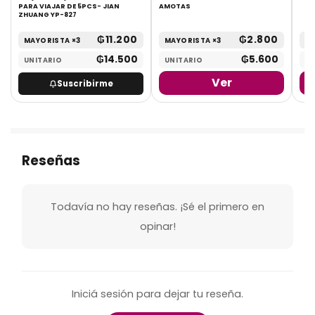
PARA VIAJAR DE 5PCS- JIAN
AMOTAS
ZHUANG YP-827
₲
11.200
₲
2.800
MAYORISTA ×3
MAYORISTA ×3
MA
₲
14.500
₲
5.600
UNITARIO
UNITARIO
UN
Ver
Suscribirme
Reseñas
Todavía no hay reseñas. ¡Sé el primero en
opinar!
Iniciá sesión para dejar tu reseña.