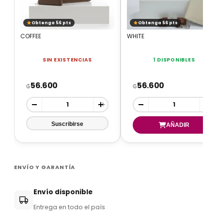
Obtenga 56 pts
Obtenga 56 pts
COFFEE
WHITE
SIN EXISTENCIAS
1 DISPONIBLES
56.600
56.600
₲
₲
-
+
-
+
ENVÍO Y GARANTÍA
Envío disponible
Entrega en todo el país