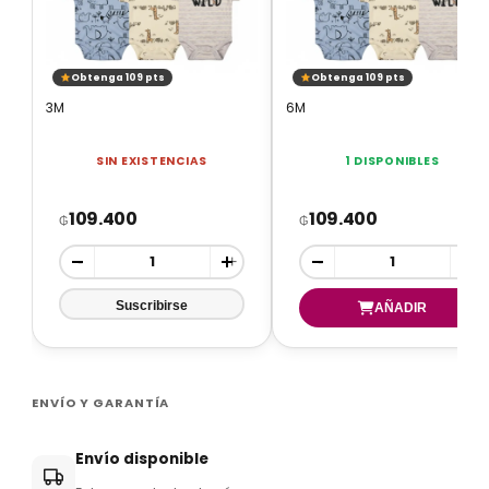
Obtenga 109 pts
Obtenga 109 pts
3M
6M
SIN EXISTENCIAS
1 DISPONIBLES
109.400
109.400
₲
₲
-
+
-
+
ENVÍO Y GARANTÍA
Envío disponible