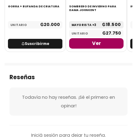
A
GORRA + BUFANDA DE CRIATURA
SOMBRERO DE INVIERNO PARA
INV
DAMA JOHNKENT
₲
20.000
₲
18.500
UNITARIO
MAYORISTA ×3
UN
₲
27.750
UNITARIO
Ver
Suscribirme
Reseñas
Todavía no hay reseñas. ¡Sé el primero en
opinar!
Iniciá sesión para dejar tu reseña.