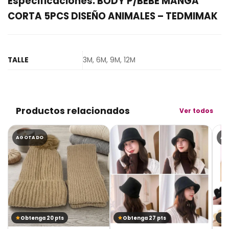
Especificaciones: BODY P/BEBE MANGA
CORTA 5PCS DISEÑO ANIMALES – TEDMIMAK
TALLE
3M, 6M, 9M, 12M
Productos relacionados
Ver todos
AGOTADO
AG
Obtenga 20 pts
Obtenga 27 pts
O