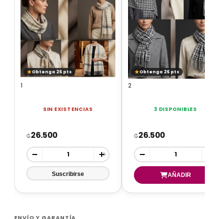
Obtenga 26 pts
Obtenga 26 pts
1
2
SIN EXISTENCIAS
3 DISPONIBLES
26.500
26.500
₲
₲
-
+
-
+
ENVÍO Y GARANTÍA