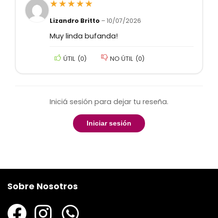
★
★
★
★
★
Lizandro Britto
–
10/07/2026
Muy linda bufanda!
ÚTIL
(
0
)
NO ÚTIL
(
0
)
Iniciá sesión para dejar tu reseña.
Iniciar sesión
Sobre Nosotros