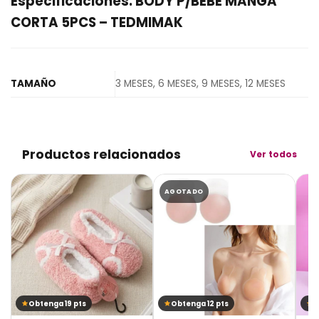
Especificaciones: BODY P/BEBE MANGA
CORTA 5PCS – TEDMIMAK
TAMAÑO
3 MESES, 6 MESES, 9 MESES, 12 MESES
Productos relacionados
Ver todos
AGOTADO
Obtenga 19 pts
Obtenga 12 pts
O