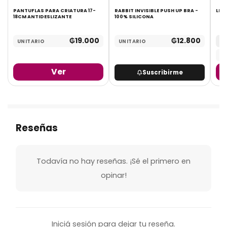
PANTUFLAS PARA CRIATURA 17-
RABBIT INVISIBLE PUSH UP BRA -
18CM ANTIDESLIZANTE
100% SILICONA
₲
19.000
₲
12.800
UNITARIO
UNITARIO
MA
UN
Ver
Suscribirme
Reseñas
Todavía no hay reseñas. ¡Sé el primero en
opinar!
Iniciá sesión para dejar tu reseña.